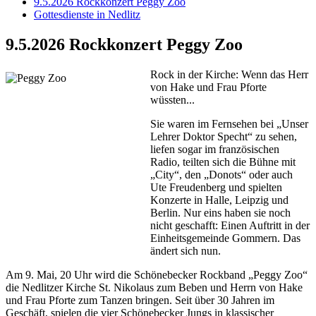
9.5.2026 Rockkonzert Peggy Zoo
Gottesdienste in Nedlitz
9.5.2026 Rockkonzert Peggy Zoo
Rock in der Kirche: Wenn das Herr
von Hake und Frau Pforte
wüssten...
Sie waren im Fernsehen bei „Unser
Lehrer Doktor Specht“ zu sehen,
liefen sogar im französischen
Radio, teilten sich die Bühne mit
„City“, den „Donots“ oder auch
Ute Freudenberg und spielten
Konzerte in Halle, Leipzig und
Berlin. Nur eins haben sie noch
nicht geschafft: Einen Auftritt in der
Einheitsgemeinde Gommern. Das
ändert sich nun.
Am 9. Mai, 20 Uhr wird die Schönebecker Rockband „Peggy Zoo“
die Nedlitzer Kirche St. Nikolaus zum Beben und Herrn von Hake
und Frau Pforte zum Tanzen bringen. Seit über 30 Jahren im
Geschäft, spielen die vier Schönebecker Jungs in klassischer