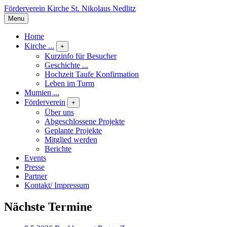
Förderverein Kirche St. Nikolaus Nedlitz
Menu
Home
Kirche ...
+
Kurzinfo für Besucher
Geschichte ...
Hochzeit Taufe Konfirmation
Leben im Turm
Mumien ...
Förderverein
+
Über uns
Abgeschlossene Projekte
Geplante Projekte
Mitglied werden
Berichte
Events
Presse
Partner
Kontakt/ Impressum
Nächste Termine