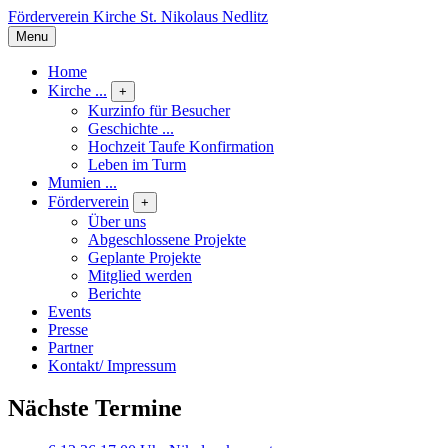
Förderverein Kirche St. Nikolaus Nedlitz
Menu
Home
Kirche ...
+
Kurzinfo für Besucher
Geschichte ...
Hochzeit Taufe Konfirmation
Leben im Turm
Mumien ...
Förderverein
+
Über uns
Abgeschlossene Projekte
Geplante Projekte
Mitglied werden
Berichte
Events
Presse
Partner
Kontakt/ Impressum
Nächste Termine