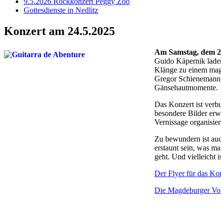
9.5.2026 Rockkonzert Peggy Zoo
Gottesdienste in Nedlitz
Konzert am 24.5.2025
Am Samstag, dem 2
Guido Käpernik laden
Klänge zu einem magi
Gregor Schienemann.
Gänsehautmomente
Das Konzert ist verb
besondere Bilder erwa
Vernissage organisier
Zu bewundern ist au
erstaunt sein, was ma
geht. Und vielleicht
Der Flyer für das Ko
Die Magdeburger Volk