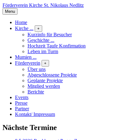
Förderverein Kirche St. Nikolaus Nedlitz
Menu
Home
Kirche ...
+
Kurzinfo für Besucher
Geschichte ...
Hochzeit Taufe Konfirmation
Leben im Turm
Mumien ...
Förderverein
+
Über uns
Abgeschlossene Projekte
Geplante Projekte
Mitglied werden
Berichte
Events
Presse
Partner
Kontakt/ Impressum
Nächste Termine