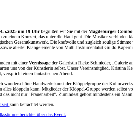
4.5.2025 um 19 Uhr
begrüßen wir Sie mit der
Magdeburger Combo „
 zu einem Konzert, das unter die Haut geht. Die Musiker verbinden kl
schen Gesamtkunstwerk. Die kraftvolle und zugleich soulige Stimme 
sowie allerlei Klangelemente von Multi-Instrumentalist Guido Käpern
.
unden mit einer
Vernissage
der Galeristin Rieke Schmieder, „Galerie 
rten uns von der Künstlerin selbst. Unser Vereinsmitglied, Kristina K
t, verspricht einen fantastischen Abend.
ch wunderschöne Handwerkskunst der Klöppelgruppe der Kulturwerks
n alles klöppeln kann. Mitglieder der Klöppel-Gruppe werden selbst vo
 ist das nicht nur "Frauenarbeit". Zumindest gehört mindestens ein Man
nzert
kann betrachtet werden.
sstimme berichtet über das Event.