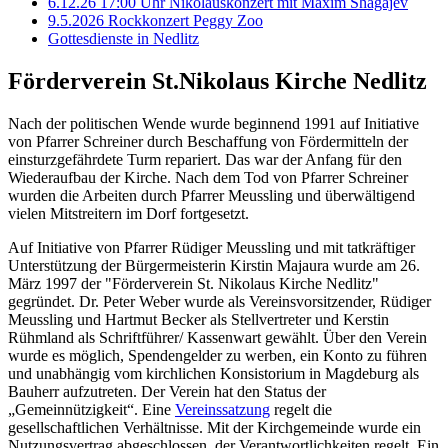
6.12.26 17:00 Uhr Nikolauskonzert mit Maxim Shagajev
9.5.2026 Rockkonzert Peggy Zoo
Gottesdienste in Nedlitz
Förderverein St.Nikolaus Kirche Nedlitz
Nach der politischen Wende wurde beginnend 1991 auf Initiative
von Pfarrer Schreiner durch Beschaffung von Fördermitteln der
einsturzgefährdete Turm repariert. Das war der Anfang für den
Wiederaufbau der Kirche. Nach dem Tod von Pfarrer Schreiner
wurden die Arbeiten durch Pfarrer Meussling und überwältigend
vielen Mitstreitern im Dorf fortgesetzt.
Auf Initiative von Pfarrer Rüdiger Meussling und mit tatkräftiger
Unterstützung der Bürgermeisterin Kirstin Majaura wurde am 26.
März 1997 der "Förderverein St. Nikolaus Kirche Nedlitz"
gegründet. Dr. Peter Weber wurde als Vereinsvorsitzender, Rüdiger
Meussling und Hartmut Becker als Stellvertreter und Kerstin
Rühmland als Schriftführer/ Kassenwart gewählt. Über den Verein
wurde es möglich, Spenden­gelder zu werben, ein Konto zu führen
und unabhängig vom kirchlichen Konsistorium in Magdeburg als
Bauherr aufzutreten. Der Verein hat den Status der
„Gemeinnützigkeit“. Eine
Vereinssatzung
regelt die
gesellschaftlichen Verhältnisse. Mit der Kirchgemeinde wurde ein
Nutzungsvertrag abge­schlossen, der Verantwortlichkeiten regelt. Ein