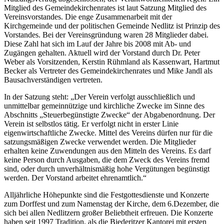
Mitglied des Gemeinde­kir­chen­rates ist laut Satzung Mitglied des
Vereinsvorstan­des. Die enge Zusammenarbeit mit der
Kirchgemeinde und der politischen Gemeinde Nedlitz ist Prinzip des
Vorstandes. Bei der Vereinsgründung waren 28 Mitglieder dabei.
Diese Zahl hat sich im Lauf der Jahre bis 2008 mit Ab- und
Zugängen gehalten. Aktuell wird der Vorstand durch Dr. Peter
Weber als Vorsitzenden, Kerstin Rühmland als Kassenwart, Hartmut
Becker als Vertreter des Gemeindekirchenrates und Mike Jandl als
Bausachverständigen vertreten.
In der Satzung steht: „Der Verein verfolgt ausschließlich und
unmittelbar gemeinnützige und kirchliche Zwecke im Sinne des
Abschnitts „Steuerbegünstigte Zwecke“ der Abgabenord­nung. Der
Verein ist selbstlos tätig. Er verfolgt nicht in erster Linie
eigenwirtschaftliche Zwecke. Mittel des Vereins dürfen nur für die
satzungsmäßigen Zwecke verwendet werden. Die Mitglieder
erhalten keine Zuwendungen aus den Mitteln des Vereins. Es darf
keine Per­son durch Ausgaben, die dem Zweck des Vereins fremd
sind, oder durch unverhältnismäßig hohe Vergütungen begünstigt
werden. Der Vorstand arbeitet ehrenamtlich.“
Alljährliche Höhepunkte sind die Festgottesdienste und Konzerte
zum Dorffest und zum Namenstag der Kirche, dem 6.Dezember, die
sich bei allen Nedlitzern großer Beliebtheit erfreuen. Die Konzerte
haben seit 1997 Tradition, als die Biederitzer Kantorei mit ersten