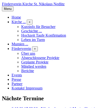
Förderverein Kirche St. Nikolaus Nedlitz
Menu
Home
Kirche ...
+
Kurzinfo für Besucher
Geschichte ...
Hochzeit Taufe Konfirmation
Leben im Turm
Mumien ...
Förderverein
+
Über uns
Abgeschlossene Projekte
Geplante Projekte
Mitglied werden
Berichte
Events
Presse
Partner
Kontakt/ Impressum
Nächste Termine