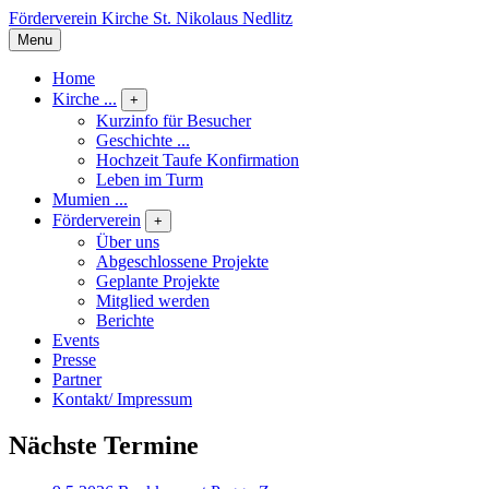
Förderverein Kirche St. Nikolaus Nedlitz
Menu
Home
Kirche ...
+
Kurzinfo für Besucher
Geschichte ...
Hochzeit Taufe Konfirmation
Leben im Turm
Mumien ...
Förderverein
+
Über uns
Abgeschlossene Projekte
Geplante Projekte
Mitglied werden
Berichte
Events
Presse
Partner
Kontakt/ Impressum
Nächste Termine