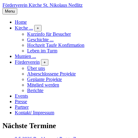
Förderverein Kirche St. Nikolaus Nedlitz
Menu
Home
Kirche ...
+
Kurzinfo für Besucher
Geschichte ...
Hochzeit Taufe Konfirmation
Leben im Turm
Mumien ...
Förderverein
+
Über uns
Abgeschlossene Projekte
Geplante Projekte
Mitglied werden
Berichte
Events
Presse
Partner
Kontakt/ Impressum
Nächste Termine