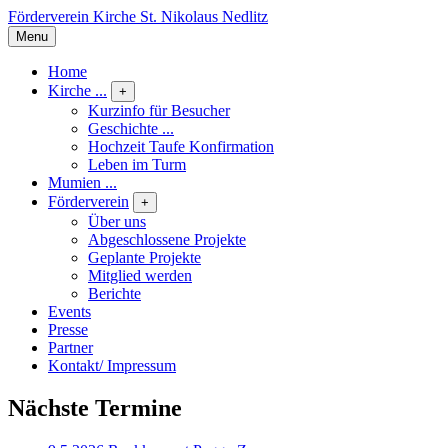
Förderverein Kirche St. Nikolaus Nedlitz
Menu
Home
Kirche ...
+
Kurzinfo für Besucher
Geschichte ...
Hochzeit Taufe Konfirmation
Leben im Turm
Mumien ...
Förderverein
+
Über uns
Abgeschlossene Projekte
Geplante Projekte
Mitglied werden
Berichte
Events
Presse
Partner
Kontakt/ Impressum
Nächste Termine