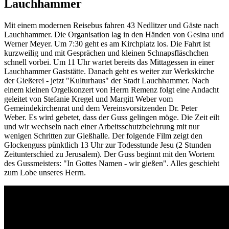
Lauchhammer
Mit einem modernen Reisebus fahren 43 Nedlitzer und Gäste nach
Lauchhammer. Die Organisation lag in den Händen von Gesina und
Werner Meyer. Um 7:30 geht es am Kirchplatz los. Die Fahrt ist
kurzweilig und mit Gesprächen und kleinen Schnapsfläschchen
schnell vorbei. Um 11 Uhr wartet bereits das Mittagessen in einer
Lauchhammer Gaststätte. Danach geht es weiter zur Werkskirche
der Gießerei - jetzt "Kulturhaus" der Stadt Lauchhammer. Nach
einem kleinen Orgelkonzert von Herrn Remenz folgt eine Andacht
geleitet von Stefanie Kregel und Margitt Weber vom
Gemeindekirchenrat und dem Vereinsvorsitzenden Dr. Peter
Weber. Es wird gebetet, dass der Guss gelingen möge. Die Zeit eilt
und wir wechseln nach einer Arbeitsschutzbelehrung mit nur
wenigen Schritten zur Gießhalle. Der folgende Film zeigt den
Glockenguss pünktlich 13 Uhr zur Todesstunde Jesu (2 Stunden
Zeitunterschied zu Jerusalem). Der Guss beginnt mit den Wortern
des Gussmeisters: "In Gottes Namen - wir gießen". Alles geschieht
zum Lobe unseres Herrn.