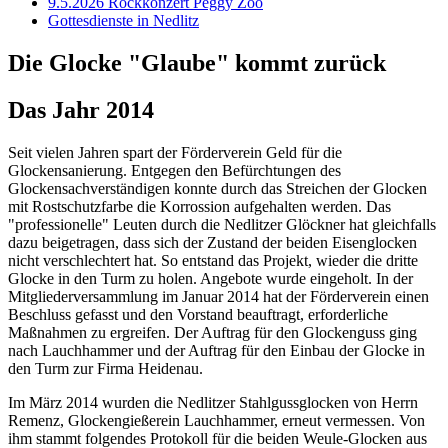
9.5.2026 Rockkonzert Peggy Zoo
Gottesdienste in Nedlitz
Die Glocke "Glaube" kommt zurück
Das Jahr 2014
Seit vielen Jahren spart der Förderverein Geld für die
Glockensanierung. Entgegen den Befürchtungen des
Glockensachverständigen konnte durch das Streichen der Glocken
mit Rostschutzfarbe die Korrossion aufgehalten werden. Das
"professionelle" Leuten durch die Nedlitzer Glöckner hat gleichfalls
dazu beigetragen, dass sich der Zustand der beiden Eisenglocken
nicht verschlechtert hat. So entstand das Projekt, wieder die dritte
Glocke in den Turm zu holen. Angebote wurde eingeholt. In der
Mitgliederversammlung im Januar 2014 hat der Förderverein einen
Beschluss gefasst und den Vorstand beauftragt, erforderliche
Maßnahmen zu ergreifen. Der Auftrag für den Glockenguss ging
nach Lauchhammer und der Auftrag für den Einbau der Glocke in
den Turm zur Firma Heidenau.
Im März 2014 wurden die Nedlitzer Stahlgussglocken von Herrn
Remenz, Glockengießerein Lauchhammer, erneut vermessen. Von
ihm stammt folgendes Protokoll für die beiden Weule-Glocken aus