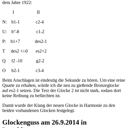
dem Jahre 1922:
I II
N: b1-1 c2-4
U: b°-8 c1-2
P: b1+7 des2-1
T des2 +/-0 es2+2
Q f2 -10 g2-2
O b2-1 c3-4
Beim Anschlagen ist eindeutig die Sekunde zu hören. Um eine reine
Quarte zu erhalten, würde ich die neu zu gießende Bronzeglocke
auf es2-1 setzen. Die Terz der Glocke 2 ist nicht stark, sodass dort
keine Reibung zu befürchten ist.
Damit wurde der Klang der neuen Glocke in Harmonie zu den
beiden vorhandenen Glocken festgelegt.
Glockenguss am 26.9.2014 in