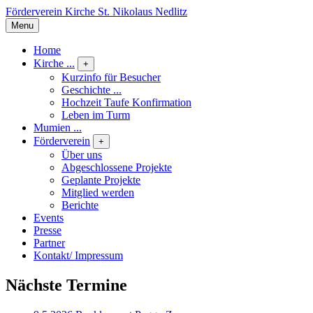
Förderverein Kirche St. Nikolaus Nedlitz
Menu
Home
Kirche ...
+
Kurzinfo für Besucher
Geschichte ...
Hochzeit Taufe Konfirmation
Leben im Turm
Mumien ...
Förderverein
+
Über uns
Abgeschlossene Projekte
Geplante Projekte
Mitglied werden
Berichte
Events
Presse
Partner
Kontakt/ Impressum
Nächste Termine