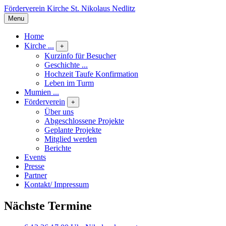
Förderverein Kirche St. Nikolaus Nedlitz
Menu
Home
Kirche ...
+
Kurzinfo für Besucher
Geschichte ...
Hochzeit Taufe Konfirmation
Leben im Turm
Mumien ...
Förderverein
+
Über uns
Abgeschlossene Projekte
Geplante Projekte
Mitglied werden
Berichte
Events
Presse
Partner
Kontakt/ Impressum
Nächste Termine