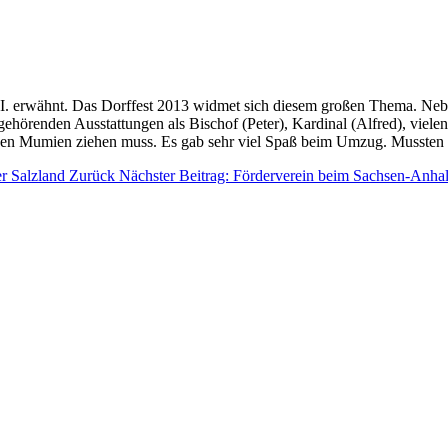
 I. erwähnt. Das Dorffest 2013 widmet sich diesem großen Thema. Neb
gehörenden Ausstattungen als Bischof (Peter), Kardinal (Alfred), viele
 den Mumien ziehen muss. Es gab sehr viel Spaß beim Umzug. Mussten
er Salzland
Zurück
Nächster Beitrag: Förderverein beim Sachsen-Anha