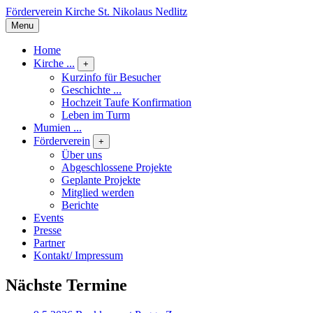
Förderverein Kirche St. Nikolaus Nedlitz
Menu
Home
Kirche ...
+
Kurzinfo für Besucher
Geschichte ...
Hochzeit Taufe Konfirmation
Leben im Turm
Mumien ...
Förderverein
+
Über uns
Abgeschlossene Projekte
Geplante Projekte
Mitglied werden
Berichte
Events
Presse
Partner
Kontakt/ Impressum
Nächste Termine